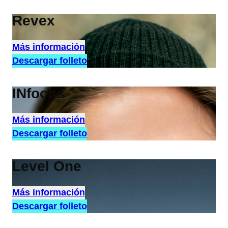
Revex
Más información
Descargar folleto
INfocus
Más información
Descargar folleto
Level One
Más información
Descargar folleto