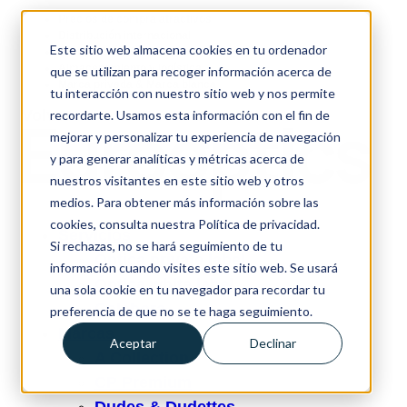
Precios de compra atractivos
Distribución internacional
Este sitio web almacena cookies en tu ordenador
Certificación ISO completa
Almacenamiento y logística
que se utilizan para recoger información acerca de
Marca privada & Marca blanca
tu interacción con nuestro sitio web y nos permite
Volver
recordarte. Usamos esta información con el fin de
mejorar y personalizar tu experiencia de navegación
y para generar analíticas y métricas acerca de
nuestros visitantes en este sitio web y otros
medios. Para obtener más información sobre las
cookies, consulta nuestra Política de privacidad.
Servicios
Si rechazas, no se hará seguimiento de tu
Óptica private label
información cuando visites este sitio web. Se usará
Óptica white label
una sola cookie en tu navegador para recordar tu
Colabora
preferencia de que no se te haga seguimiento.
Marcas
Aceptar
Declinar
A Collection
CP Premium