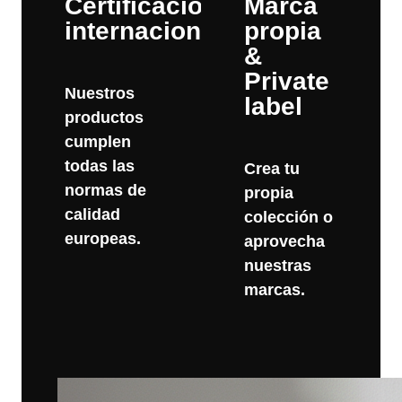
Certificaciones
Marca
internacionales
propia
&
Private
Nuestros
label
productos
cumplen
todas las
Crea tu
normas de
propia
calidad
colección o
europeas.
aprovecha
nuestras
marcas.