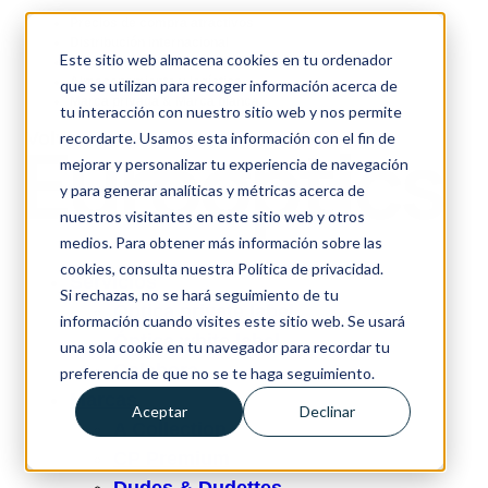
Precios de compra atractivos
Distribución internacional
Este sitio web almacena cookies en tu ordenador
Certificación ISO completa
Almacenamiento y logística
que se utilizan para recoger información acerca de
Marca privada & Marca blanca
tu interacción con nuestro sitio web y nos permite
Volver
recordarte. Usamos esta información con el fin de
mejorar y personalizar tu experiencia de navegación
y para generar analíticas y métricas acerca de
nuestros visitantes en este sitio web y otros
medios. Para obtener más información sobre las
cookies, consulta nuestra Política de privacidad.
Servicios
Si rechazas, no se hará seguimiento de tu
Óptica private label
información cuando visites este sitio web. Se usará
Óptica white label
una sola cookie en tu navegador para recordar tu
Colabora
preferencia de que no se te haga seguimiento.
Marcas
Aceptar
Declinar
A Collection
CP Premium