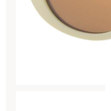
Una
selección
de