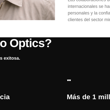
internacionales se ha
personales y la confi
clientes del sector mi
ro Optics?
s exitosa.
cia
Más de 1 mil