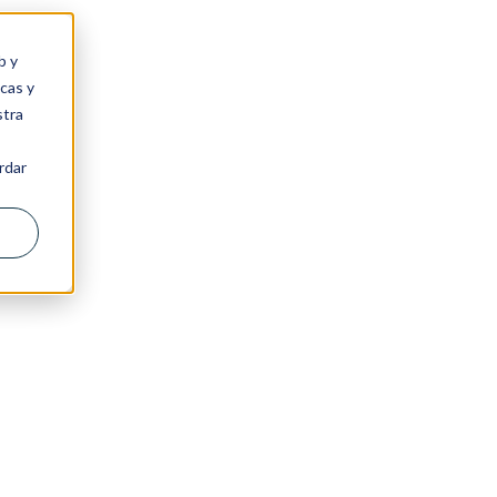
b y
cas y
stra
rdar