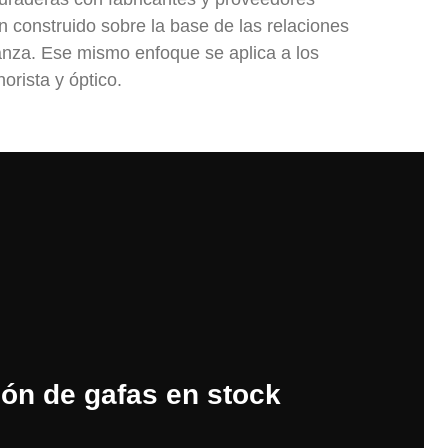
n construido sobre la base de las relaciones
anza. Ese mismo enfoque se aplica a los
norista y óptico.
lón de gafas en stock