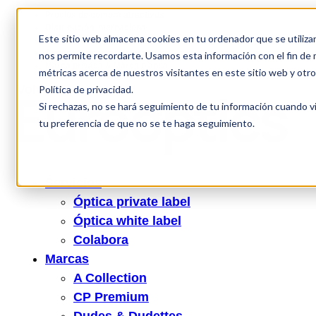
Precios de compra atractivos
Distribución internacional
Este sitio web almacena cookies en tu ordenador que se utiliza
Certificación ISO completa
Almacenamiento y logística
nos permite recordarte. Usamos esta información con el fin de m
Marca privada & Marca blanca
métricas acerca de nuestros visitantes en este sitio web y otr
Volver
Política de privacidad.
Si rechazas, no se hará seguimiento de tu información cuando vi
tu preferencia de que no se te haga seguimiento.
Servicios
Óptica private label
Óptica white label
Colabora
Marcas
A Collection
CP Premium