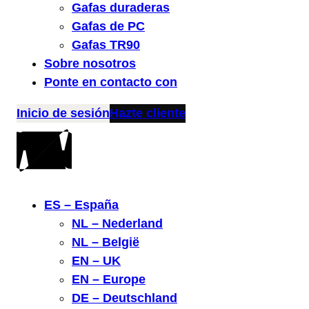
Gafas duraderas
Gafas de PC
Gafas TR90
Sobre nosotros
Ponte en contacto con
Inicio de sesión
Hazte cliente
ES – España
NL – Nederland
NL – België
EN – UK
EN – Europe
DE – Deutschland